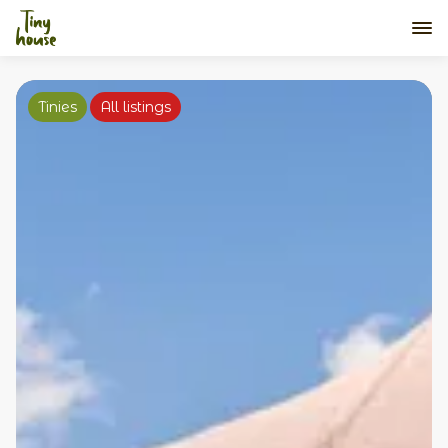
Tinies
All listings